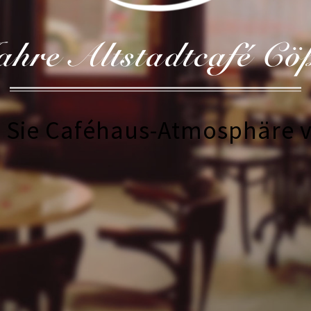
ahre Altstadtcafé Cö
n Sie Caféhaus-Atmosphäre 