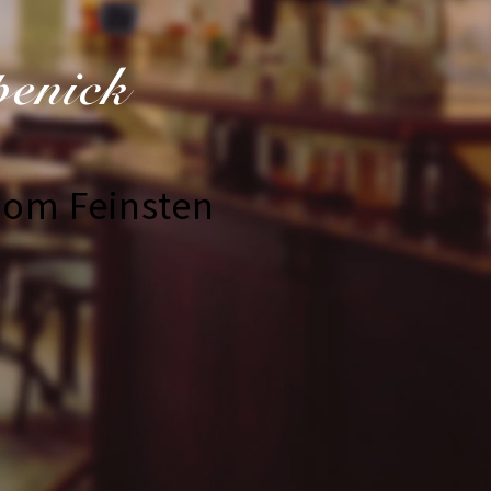
penick
vom Feinsten