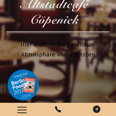
Altstadtcafé
Cöpenick
Hier erleben Sie Caféhaus-
Atmosphäre vom Feinsten