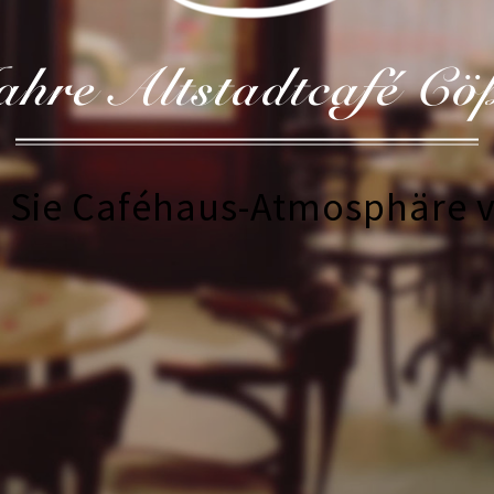
ahre Altstadtcafé Cö
n Sie Caféhaus-Atmosphäre 