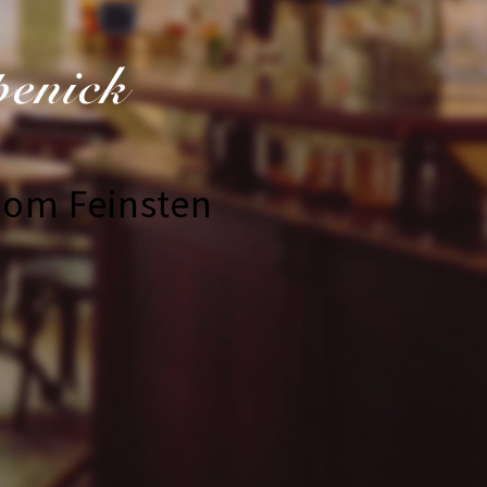
penick
vom Feinsten