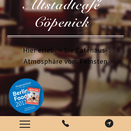
Altstadtcafé
Cöpenick
Hier erleben Sie Caféhaus-
Atmosphäre vom Feinsten